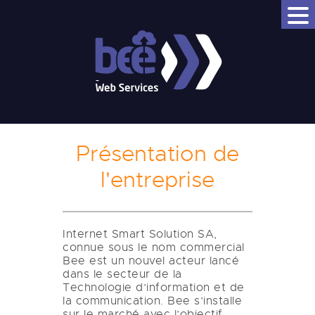
BEEWS - BEE WEB SERVICES
Bee Better
NOM DE DOMAINE
HÉBERGEMENT WEB
VPS
Présentation de
CLOUD
l'entreprise
JELASTIC P4D
EMAIL PRO
BEEDRIVE
Internet Smart Solution SA,
connue sous le nom commercial
Bee est un nouvel acteur lancé
dans le secteur de la
Technologie d’information et de
la communication. Bee s’installe
sur le marché avec l’objectif